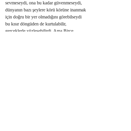
sevmeseydi, ona bu kadar güvenmeseydi, 
dünyanın bazı şeylere körü körüne inanmak 
için doğru bir yer olmadığını görebilseydi 
bu kısır döngüden de kurtulabilir, 
gerçeklerle yüzleşebilirdi. Ama Birce 
sevdiklerine ve inandıklarına körü körüne 
bağlanmak için yaratılmıştı.
“O güne kadar her şeyi unutmalıyım. Yarın 
arayıp randevu alacağım. Ben de Yeni 
Dünya’lı olacağım” derken ilk defa 
gülümsedi. Doğru bir karar vermişti. Gece 
uyuyabilmek için ilaç alarak yattı. Yarın 
yepyeni bir gün olacaktı.
Tekin karısının sızdığına emin olunca salona 
geçti ve hafıza kartını şömineye atarak yaktı. 
Bu şekilde kurtulamayacağını bilse de 
eriyişini izlemek hoşuna gidiyordu. Bu 
kaçıncı hafıza kartıydı ya da kaç defa daha 
tekrarlanacaktı bilmiyordu. Uzun zaman 