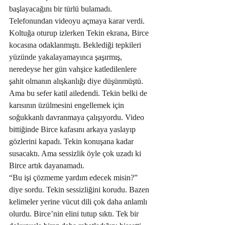
başlayacağını bir türlü bulamadı. 
Telefonundan videoyu açmaya karar verdi. 
Koltuğa oturup izlerken Tekin ekrana, Birce 
kocasına odaklanmıştı. Beklediği tepkileri 
yüzünde yakalayamayınca şaşırmış, 
neredeyse her gün vahşice katledilenlere 
şahit olmanın alışkanlığı diye düşünmüştü. 
Ama bu sefer katil ailedendi. Tekin belki de 
karısının üzülmesini engellemek için 
soğukkanlı davranmaya çalışıyordu. Video 
bittiğinde Birce kafasını arkaya yaslayıp 
gözlerini kapadı. Tekin konuşana kadar 
susacaktı. Ama sessizlik öyle çok uzadı ki 
Birce artık dayanamadı.
“Bu işi çözmeme yardım edecek misin?” 
diye sordu. Tekin sessizliğini korudu. Bazen 
kelimeler yerine vücut dili çok daha anlamlı 
olurdu. Birce’nin elini tutup sıktı. Tek bir 