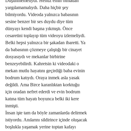
Düşünmemeliydi. Henüz emin olmadan 
yargılamamalıydı. Daha hiçbir şey 
bilmiyordu. Videoda yalnızca babasının 
sesine benzer bir ses duydu diye tüm 
dünyayı kendi başına yıkmıştı. Önce 
cesaretini toplayıp tüm videoyu izlemeliydi. 
Belki hepsi yalnızca bir şakadan ibaretti. Ya 
da babasının çözmeye çalıştığı bir cinayet 
dosyasıydı ve mekanlar birbirine 
benzeyebilirdi. Kahretsin ki videodaki o 
mekan mutlu hayatını geçirdiği baba evinin 
bodrum katıydı. Oraya inmek asla yasak 
değildi. Ama Birce karanlıktan korktuğu 
için oradan nefret ederdi ve evin bodrum 
katına tüm hayatı boyunca belki iki kere 
inmişti.
İnsan işte tam da böyle zamanlarda delirmek 
istiyordu. Anılarını sildirince içinde oluşacak 
boşlukla yaşamak yerine toptan kafayı 