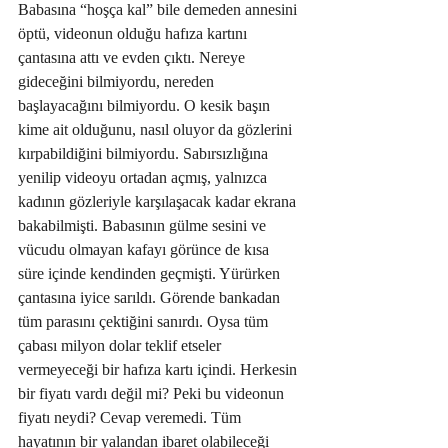
Babasına “hoşça kal” bile demeden annesini 
öptü, videonun olduğu hafıza kartını 
çantasına attı ve evden çıktı. Nereye 
gideceğini bilmiyordu, nereden 
başlayacağını bilmiyordu. O kesik başın 
kime ait olduğunu, nasıl oluyor da gözlerini 
kırpabildiğini bilmiyordu. Sabırsızlığına 
yenilip videoyu ortadan açmış, yalnızca 
kadının gözleriyle karşılaşacak kadar ekrana 
bakabilmişti. Babasının gülme sesini ve 
vücudu olmayan kafayı görünce de kısa 
süre içinde kendinden geçmişti. Yürürken 
çantasına iyice sarıldı. Görende bankadan 
tüm parasını çektiğini sanırdı. Oysa tüm 
çabası milyon dolar teklif etseler 
vermeyeceği bir hafıza kartı içindi. Herkesin 
bir fiyatı vardı değil mi? Peki bu videonun 
fiyatı neydi? Cevap veremedi. Tüm 
hayatının bir yalandan ibaret olabileceği 