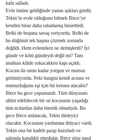
kafa salladı.
Evin önüne geldiğinde yanan ışıkları gördü. 
Tekin’in evde olduğunu bilmek Birce’ye 
kendini biraz daha rahatlamış hissettirdi. 
Belki de boşuna savaş veriyordu. Belki de 
bu düğümü tek başına çözmek zorunda 
değildi. Hem evlenirken ne demişlerdi? İyi 
günde ve kötü gündeydi değil mi? Tam 
anahtarı kilide sokacakken kapı açıldı. 
Kocası da onun kadar yorgun ve mutsuz 
görünüyordu. Peki hangisi kendi acısını ve 
mutsuzluğunu eşi için bir kenara atacaktı? 
Birce bu gece yapamazdı. Tüm dünyasını 
altüst edebilecek bir sır kocasının yaşadığı 
tüm acılardan daha önemli olmalıydı. Bu 
gece Birce anlatacak, Tekin dinleyici 
olacaktı. Kocasının yardımına ihtiyacı vardı. 
Tekin ona bir kadeh şarap hazırladı ve 
salonda karşılıklı oturdular. Birce söze nasıl 