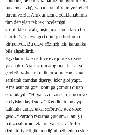
katledilişine eskisi kadar üzülmüyordu. Ona 
bu acımasızlığı yapanlara küfretmiyor, elleri 
titremiyordu. Artık amacına odaklanabilmiş, 
tüm detayları tek tek incelemişti. 
Gördüklerine alışmıştı ama sonuç koca bir 
sıfırdı. Yarın eve geri dönüp o bodruma 
girmeliydi. Bu olayı çözmek için karanlığa 
bile alışabilirdi.
Eşyalarını toparladı ve eve gitmek üzere 
yola çıktı. Arabası olmadığı için bir taksi 
çevirdi, yolu tarif ettikten sonra çantasına 
sarılarak camdan dışarıyı izler gibi yaptı. 
Ama aslında gözü koltuğa gömülü duran 
ekrandaydı. “Hayat sizi üzmesin; çünkü siz 
en iyisine layıksınız.” Kendini tutamayıp 
kahkaha atınca taksi şoförüyle göz göze 
geldi. “Pardon reklama güldüm. Hani şu 
hafıza sildirme reklamı var ya…” Şoför 
dedikleriyle ilgilenmediğini belli edercesine 