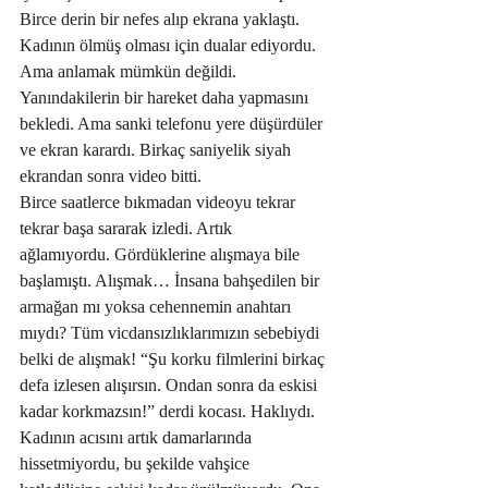
Birce derin bir nefes alıp ekrana yaklaştı. 
Kadının ölmüş olması için dualar ediyordu. 
Ama anlamak mümkün değildi. 
Yanındakilerin bir hareket daha yapmasını 
bekledi. Ama sanki telefonu yere düşürdüler 
ve ekran karardı. Birkaç saniyelik siyah 
ekrandan sonra video bitti.
Birce saatlerce bıkmadan videoyu tekrar 
tekrar başa sararak izledi. Artık 
ağlamıyordu. Gördüklerine alışmaya bile 
başlamıştı. Alışmak… İnsana bahşedilen bir 
armağan mı yoksa cehennemin anahtarı 
mıydı? Tüm vicdansızlıklarımızın sebebiydi 
belki de alışmak! “Şu korku filmlerini birkaç 
defa izlesen alışırsın. Ondan sonra da eskisi 
kadar korkmazsın!” derdi kocası. Haklıydı. 
Kadının acısını artık damarlarında 
hissetmiyordu, bu şekilde vahşice 