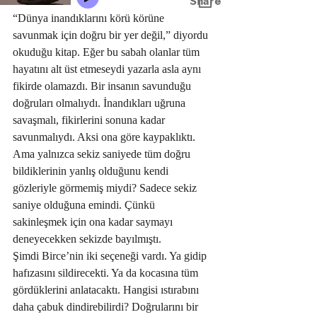
“Dünya inandıklarını körü körüne 
savunmak için doğru bir yer değil,” diyordu 
okuduğu kitap. Eğer bu sabah olanlar tüm 
hayatını alt üst etmeseydi yazarla asla aynı 
fikirde olamazdı. Bir insanın savunduğu 
doğruları olmalıydı. İnandıkları uğruna 
savaşmalı, fikirlerini sonuna kadar 
savunmalıydı. Aksi ona göre kaypaklıktı. 
Ama yalnızca sekiz saniyede tüm doğru 
bildiklerinin yanlış olduğunu kendi 
gözleriyle görmemiş miydi? Sadece sekiz 
saniye olduğuna emindi. Çünkü 
sakinleşmek için ona kadar saymayı 
deneyecekken sekizde bayılmıştı.
Şimdi Birce’nin iki seçeneği vardı. Ya gidip 
hafızasını sildirecekti. Ya da kocasına tüm 
gördüklerini anlatacaktı. Hangisi ıstırabını 
daha çabuk dindirebilirdi? Doğrularını bir 