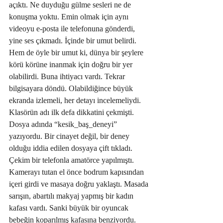
açıktı. Ne duyduğu gülme sesleri ne de 
konuşma yoktu. Emin olmak için aynı 
videoyu e-posta ile telefonuna gönderdi, 
yine ses çıkmadı. İçinde bir umut belirdi. 
Hem de öyle bir umut ki, dünya bir şeylere 
körü körüne inanmak için doğru bir yer 
olabilirdi. Buna ihtiyacı vardı. Tekrar 
bilgisayara döndü. Olabildiğince büyük 
ekranda izlemeli, her detayı incelemeliydi. 
Klasörün adı ilk defa dikkatini çekmişti. 
Dosya adında “kesik_baş_deneyi” 
yazıyordu. Bir cinayet değil, bir deney 
olduğu iddia edilen dosyaya çift tıkladı.
Çekim bir telefonla amatörce yapılmıştı. 
Kamerayı tutan el önce bodrum kapısından 
içeri girdi ve masaya doğru yaklaştı. Masada 
sarışın, abartılı makyaj yapmış bir kadın 
kafası vardı. Sanki büyük bir oyuncak 
bebeğin koparılmış kafasına benziyordu. 