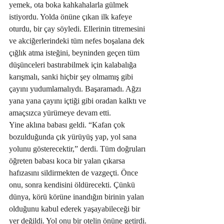
yemek, ota boka kahkahalarla gülmek 
istiyordu. Yolda önüne çıkan ilk kafeye 
oturdu, bir çay söyledi. Ellerinin titremesini 
ve akciğerlerindeki tüm nefes boşalana dek 
çığlık atma isteğini, beyninden geçen tüm 
düşünceleri bastırabilmek için kalabalığa 
karışmalı, sanki hiçbir şey olmamış gibi 
çayını yudumlamalıydı. Başaramadı. Ağzı 
yana yana çayını içtiği gibi oradan kalktı ve 
amaçsızca yürümeye devam etti.
Yine aklına babası geldi. “Kafan çok 
bozulduğunda çık yürüyüş yap, yol sana 
yolunu gösterecektir,” derdi. Tüm doğruları 
öğreten babası koca bir yalan çıkarsa 
hafızasını sildirmekten de vazgeçti. Önce 
onu, sonra kendisini öldürecekti. Çünkü 
dünya, körü körüne inandığın birinin yalan 
olduğunu kabul ederek yaşayabileceği bir 
yer değildi. Yol onu bir otelin önüne getirdi. 