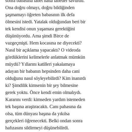
sonra babasına lanet hatta lanetler savurdu. 
Ona doğru olmayı, doğru bildiğinden 
şaşmamayı öğreten babasının ilk defa 
ölmesini istedi. Yatalak olduğundan beri bir 
tek kendisi onun yaşaması gerektiğini 
düşünüyordu. Ama şimdi Birce de 
vazgeçmişti. Hem kocasına ne diyecekti? 
Nasıl bir açıklama yapacaktı? O videoda 
gördüklerini kelimelerle anlatmak mümkün 
müydü? Yıllarını katilleri yakalamaya 
adayan bir babanın hepsinden daha cani 
olduğunu nasıl söyleyebilirdi? Kim inanırdı 
ki? Şimdilik kimsenin bir şey bilmesine 
gerek yoktu. Önce kendi emin olmalıydı. 
Kararını verdi: kimseden yardım istemeden 
tek başına araştıracaktı. Canı pahasına da 
olsa, tüm dünyası başına da yıkılsa 
gerçekleri öğrenecekti. Belki ondan sonra 
hafızasını sildirmeyi düşünebilirdi.