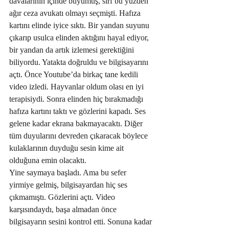
davalarının içinde büyümüş, sırf bu yüzden 
ağır ceza avukatı olmayı seçmişti. Hafıza 
kartını elinde iyice sıktı. Bir yandan suyunu 
çıkarıp usulca elinden aktığını hayal ediyor, 
bir yandan da artık izlemesi gerektiğini 
biliyordu. Yatakta doğruldu ve bilgisayarını 
açtı. Önce Youtube’da birkaç tane kedili 
video izledi. Hayvanlar oldum olası en iyi 
terapisiydi. Sonra elinden hiç bırakmadığı 
hafıza kartını taktı ve gözlerini kapadı. Ses 
gelene kadar ekrana bakmayacaktı. Diğer 
tüm duyularını devreden çıkaracak böylece 
kulaklarının duyduğu sesin kime ait 
olduğuna emin olacaktı.
Yine saymaya başladı. Ama bu sefer 
yirmiye gelmiş, bilgisayardan hiç ses 
çıkmamıştı. Gözlerini açtı. Video 
karşısındaydı, başa almadan önce 
bilgisayarın sesini kontrol etti. Sonuna kadar 