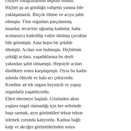
cinayet fotoğraflarının hepsini unuttu. 
Hiçbiri şu an gördüğü vahşetin yanına bile 
yaklaşamazdı. Birçok ölüme ve acıya şahit 
olmuştu. Tüm organları parçalanmış 
insanlar, tecavüze uğramış kadınlar, hatta 
acımasızca katledilip valize tıkılmış çocuklar 
bile görmüştü. Ama hepsi bir şekilde 
ölmüştü. Acıları son bulmuştu. Hiçbirinin 
çektiği acılara, yaşadıklarına bu denli 
yakından şahit olmamıştı. Hepsiyle acıları 
dindikten sonra karşılaşmıştı. Oysa bu kadın 
aslında ölüydü ve hala acı çekiyordu. 
Kendine ait tek organı beyniydi ve yapay 
organlarla yaşatılıyordu.
Elleri titremeye başladı. Gözünden akan 
yaşlara engel olamadığı için her seferinde 
başa sarmak, aynı görüntüleri tekrar tekrar 
izlemek zorunda kalıyordu. Kadına bağlı 
kalp ve akciğer görüntülerinden sonra 