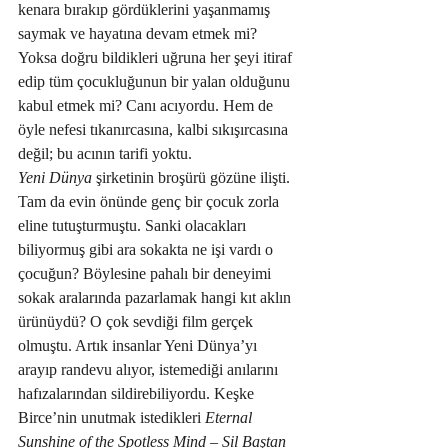
kenara bırakıp gördüklerini yaşanmamış 
saymak ve hayatına devam etmek mi? 
Yoksa doğru bildikleri uğruna her şeyi itiraf 
edip tüm çocukluğunun bir yalan olduğunu 
kabul etmek mi? Canı acıyordu. Hem de 
öyle nefesi tıkanırcasına, kalbi sıkışırcasına 
değil; bu acının tarifi yoktu.
Yeni Dünya
 şirketinin broşürü gözüne ilişti. 
Tam da evin önünde genç bir çocuk zorla 
eline tutuşturmuştu. Sanki olacakları 
biliyormuş gibi ara sokakta ne işi vardı o 
çocuğun? Böylesine pahalı bir deneyimi 
sokak aralarında pazarlamak hangi kıt aklın 
ürünüydü? O çok sevdiği film gerçek 
olmuştu. Artık insanlar Yeni Dünya’yı 
arayıp randevu alıyor, istemediği anılarını 
hafızalarından sildirebiliyordu. Keşke 
Birce’nin unutmak istedikleri 
Eternal 
Sunshine of the Spotless Mind – Sil Baştan