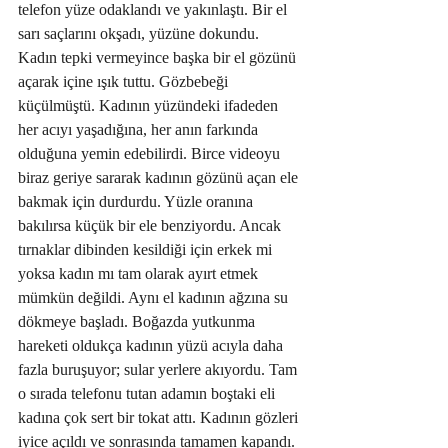
telefon yüze odaklandı ve yakınlaştı. Bir el 
sarı saçlarını okşadı, yüzüne dokundu. 
Kadın tepki vermeyince başka bir el gözünü 
açarak içine ışık tuttu. Gözbebeği 
küçülmüştü. Kadının yüzündeki ifadeden 
her acıyı yaşadığına, her anın farkında 
olduğuna yemin edebilirdi. Birce videoyu 
biraz geriye sararak kadının gözünü açan ele 
bakmak için durdurdu. Yüzle oranına 
bakılırsa küçük bir ele benziyordu. Ancak 
tırnaklar dibinden kesildiği için erkek mi 
yoksa kadın mı tam olarak ayırt etmek 
mümkün değildi. Aynı el kadının ağzına su 
dökmeye başladı. Boğazda yutkunma 
hareketi oldukça kadının yüzü acıyla daha 
fazla buruşuyor; sular yerlere akıyordu. Tam 
o sırada telefonu tutan adamın boştaki eli 
kadına çok sert bir tokat attı. Kadının gözleri 
iyice açıldı ve sonrasında tamamen kapandı. 