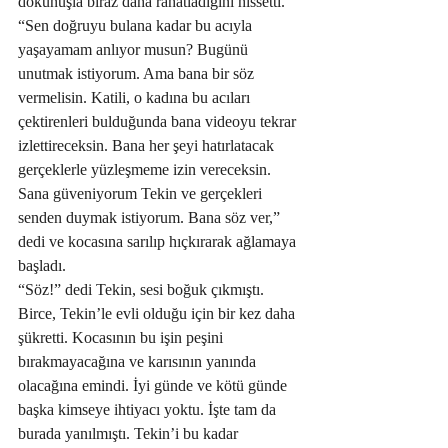
dokunuşla biraz daha rahatladığını hissetti.
“Sen doğruyu bulana kadar bu acıyla 
yaşayamam anlıyor musun? Bugünü 
unutmak istiyorum. Ama bana bir söz 
vermelisin. Katili, o kadına bu acıları 
çektirenleri bulduğunda bana videoyu tekrar 
izlettireceksin. Bana her şeyi hatırlatacak 
gerçeklerle yüzleşmeme izin vereceksin. 
Sana güveniyorum Tekin ve gerçekleri 
senden duymak istiyorum. Bana söz ver,” 
dedi ve kocasına sarılıp hıçkırarak ağlamaya 
başladı.
“Söz!” dedi Tekin, sesi boğuk çıkmıştı.
Birce, Tekin’le evli olduğu için bir kez daha 
şükretti. Kocasının bu işin peşini 
bırakmayacağına ve karısının yanında 
olacağına emindi. İyi günde ve kötü günde 
başka kimseye ihtiyacı yoktu. İşte tam da 
burada yanılmıştı. Tekin’i bu kadar 