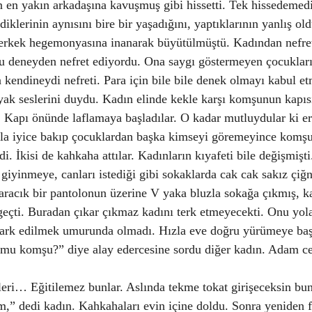
n en yakın arkadaşına kavuşmuş gibi hissetti. Tek hissedemedi
rdiklerinin aynısını bire bir yaşadığını, yaptıklarının yanlış ol
rkek hegemonyasına inanarak büyütülmüştü. Kadından nefret
u deneyden nefret ediyordu. Ona saygı göstermeyen çocukları
kendineydi nefreti. Para için bile bile denek olmayı kabul etm
ayak seslerini duydu. Kadın elinde kekle karşı komşunun kapısı
r. Kapı önünde laflamaya başladılar. O kadar mutluydular ki e
la iyice bakıp çocuklardan başka kimseyi göremeyince komşuya
di. İkisi de kahkaha attılar. Kadınların kıyafeti bile değişmişt
giyinmeye, canları istediği gibi sokaklarda cak cak sakız çi
aracık bir pantolonun üzerine V yaka bluzla sokağa çıkmış, ka
çti. Buradan çıkar çıkmaz kadını terk etmeyecekti. Onu yola 
 fark edilmek umurunda olmadı. Hızla eve doğru yürümeye baş
mu komşu?” diye alay edercesine sordu diğer kadın. Adam c
leri… Eğitilemez bunlar. Aslında tekme tokat girişeceksin bun
lim,” dedi kadın. Kahkahaları evin içine doldu. Sonra yeniden 