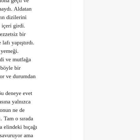
lona geçti ve 
naydı. Aldatan 
n dizilerini 
içeri girdi. 
zzetsiz bir 
afı yapıştırdı. 
 yemeği. 
edi ve mutfağa 
böyle bir 
yor ve durumdan 
Bu deneye evet 
sına yalnızca 
 onun ne de 
. Tam o sırada 
 elindeki bıçağı 
a savuruyor ama 