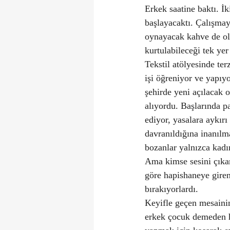
Erkek saatine baktı. İ
başlayacaktı. Çalışma
oynayacak kahve de olm
kurtulabileceği tek ye
Tekstil atölyesinde ter
işi öğreniyor ve yapıy
şehirde yeni açılacak 
alıyordu. Başlarında pa
ediyor, yasalara aykır
davranıldığına inanılm
bozanlar yalnızca kadı
Ama kimse sesini çıka
göre hapishaneye giren
bırakıyorlardı.
Keyifle geçen mesainin
erkek çocuk demeden he