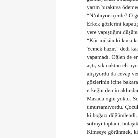
yarım bırakırsa ödeme
“N’oluyor içerde? O gü
Erkek gözlerini kapatıp
yere yapıştığını düşün
“Kör müsün ki koca kom
Yemek hazır,” dedi ka
yapamadı. Öğlen de erk
açtı, sıkmaktan eli uyu
alışıyordu da cevap v
gözlerinin içine bakar
erkeğin demin aklından
Masada oğlu yoktu. Sok
umursamıyordu. Çocukla
ki boğazı düğümlendi. 
sofrayı topladı, bulaşı
Kimseye görünmek, kim