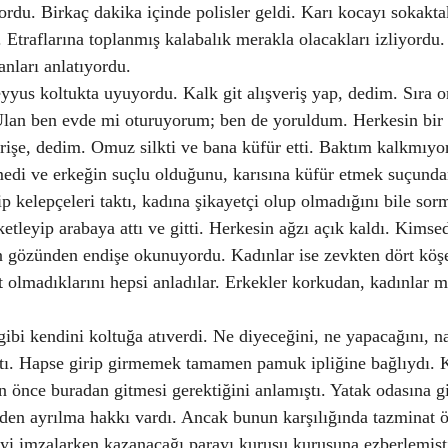
ordu. Birkaç dakika içinde polisler geldi. Karı kocayı sokakta
r. Etraflarına toplanmış kalabalık merakla olacakları izliyordu
nları anlatıyordu.
yus koltukta uyuyordu. Kalk git alışveriş yap, dedim. Sıra 
Ulan ben evde mi oturuyorum; ben de yoruldum. Herkesin bir g
erişe, dedim. Omuz silkti ve bana küfür etti. Baktım kalkmıyor
medi ve erkeğin suçlu olduğunu, karısına küfür etmek suçunda
ip kelepçeleri taktı, kadına şikayetçi olup olmadığını bile so
ketleyip arabaya attı ve gitti. Herkesin ağzı açık kaldı. Kimsed
 gözünden endişe okunuyordu. Kadınlar ise zevkten dört köşe
şit olmadıklarını hepsi anladılar. Erkekler korkudan, kadınlar 
ibi kendini koltuğa atıverdi. Ne diyeceğini, ne yapacağını, na
ştı. Hapse girip girmemek tamamen pamuk ipliğine bağlıydı. 
n önce buradan gitmesi gerektiğini anlamıştı. Yatak odasına gi
yden ayrılma hakkı vardı. Ancak bunun karşılığında tazminat 
yi imzalarken kazanacağı parayı kuruşu kuruşuna ezberlemişt