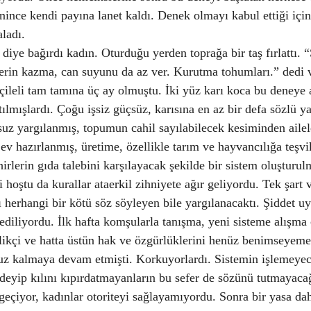
nince kendi payına lanet kaldı. Denek olmayı kabul ettiği için
aladı.
diye bağırdı kadın. Oturduğu yerden toprağa bir taş fırlattı. 
in kazma, can suyunu da az ver. Kurutma tohumları.” dedi ve 
eçileli tam tamına üç ay olmuştu. İki yüz karı koca bu deneye 
tılmışlardı. Çoğu işsiz güçsüz, karısına en az bir defa sözlü ya
suz yargılanmış, topumun cahil sayılabilecek kesiminden ailel
 ev hazırlanmış, üretime, özellikle tarım ve hayvancılığa teşv
rlerin gıda talebini karşılayacak şekilde bir sistem oluşturul
i hoştu da kurallar ataerkil zihniyete ağır geliyordu. Tek şart v
ı herhangi bir kötü söz söyleyen bile yargılanacaktı. Şiddet u
diliyordu. İlk hafta komşularla tanışma, yeni sisteme alışma 
tlikçi ve hatta üstün hak ve özgürlüklerini henüz benimseyem
ruz kalmaya devam etmişti. Korkuyorlardı. Sistemin işlemeyec
  deyip kılını kıpırdatmayanların bu sefer de sözünü tutmayaca
eçiyor, kadınlar otoriteyi sağlayamıyordu. Sonra bir yasa dah