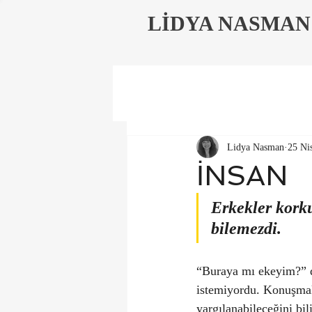
LİDYA NASMAN
Lidya Nasman
25 Ni
İNSAN
Erkekler kork
bilemezdi.
“Buraya mı ekeyim?” d
istemiyordu. Konuşmak 
yargılanabileceğini bi