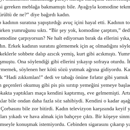
si gereken meblağa bakmamıştı bile. Ayağıyla komodine tekm
rültü de ne?” diye bağırdı kadın.
 kadının suratına yapıştırdığı avuç içini hayal etti. Kadının to
ürken yumruğunu sıktı. “Bir şey yok, komodine çarptım,” ded
odine çarpıyorsun? Ne halt ediyorsan bırak da ellerini yıka,
dın. Erkek kadının suratını görmemek için aç olmadığını söyl
eklerle sohbete dalıp azıcık yemiş, kurt gibi acıkmıştı. Yumr
şmuştu. Ona söylendiği gibi ellerini yıkayıp sofraya oturdu. İ
ermemek, söylenen her kötü sözü yutmak ağrına gidiyordu. K
ak “Hadi zıkkımlan!” dedi ve tabağı önüne fırlatır gibi yamuk 
 geçenleri okumuş gibi pis pis sırıtıp yemeğini yemeye başla
akta yaptıkları maça kendini kaptırmış, eve gelmemişti. Artı
r bile ondan daha fazla söz sahibiydi. Kendini o kadar aşağı
Çorbasını bile zor bitirdi. Kadın televizyon karşısında keyif 
kları yıkadı ve hava almak için bahçeye çıktı. Bir köşeye sinmi
seyle konuşmak istemiyordu. Cebinden sigarasını çıkarıp yak