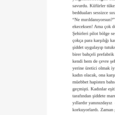
savurdu. Küfürler tüke
bedduaları sessizce sır
“Ne mırıldanıyorsun?” 
ekeceksen! Ama çok der
Şehirleri pilot bölge s
çokça para karşılığı ka
şiddet uygulayıp tutuk
birer bahçeli prefabrik
kendi hem de çevre şehi
yerine üretici olmak iy
kadın olacak, ona karş
müebbet hapisten bahse
geçmişti. Kadınlar eşi
tarafından şiddete ma
yıllardır yanınızdayız
korkuyorlardı. Zaman g