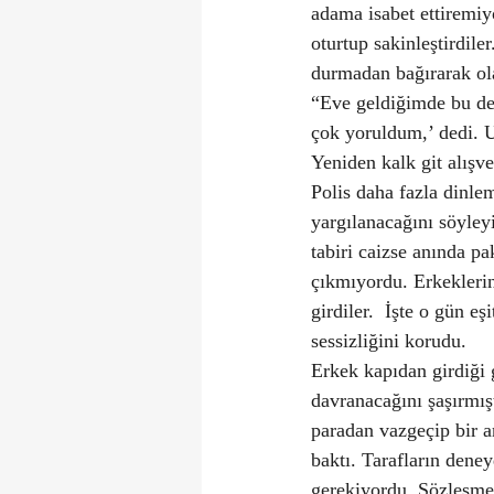
adama isabet ettiremiy
oturtup sakinleştirdile
durmadan bağırarak ola
“Eve geldiğimde bu dey
çok yoruldum,’ dedi. 
Yeniden kalk git alışv
Polis daha fazla dinle
yargılanacağını söyley
tabiri caizse anında pa
çıkmıyordu. Erkeklerin
girdiler.  İşte o gün e
sessizliğini korudu.
Erkek kapıdan girdiği g
davranacağını şaşırmı
paradan vazgeçip bir a
baktı. Tarafların dene
gerekiyordu. Sözleşme