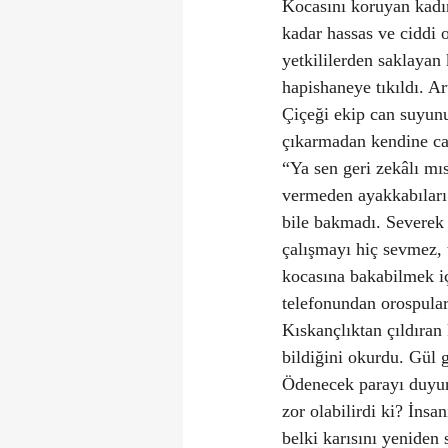
Kocasını koruyan kadın
kadar hassas ve ciddi 
yetkililerden saklayan
hapishaneye tıkıldı. A
Çiçeği ekip can suyunu 
çıkarmadan kendine ca
“Ya sen geri zekâlı mı
vermeden ayakkabıları 
bile bakmadı. Severek 
çalışmayı hiç sevmez, 
kocasına bakabilmek içi
telefonundan orospular
Kıskançlıktan çıldıran 
bildiğini okurdu. Gül g
Ödenecek parayı duyun
zor olabilirdi ki? İnsa
belki karısını yeniden