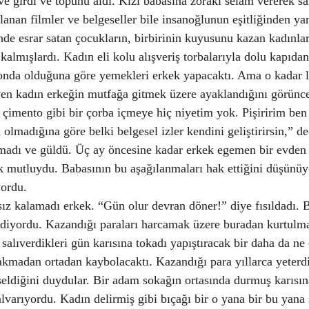
e girdi ve topunu aldı. Kızı babasına zoraki selam vererek sa
lanan filmler ve belgeseller bile insanoğlunun eşitliğinden ya
nde esrar satan çocukların, birbirinin kuyusunu kazan kadınları
kalmışlardı. Kadın eli kolu alışveriş torbalarıyla dolu kapıdan 
 onda olduğuna göre yemekleri erkek yapacaktı. Ama o kadar le
 kadın erkeğin mutfağa gitmek üzere ayaklandığını görünce l
çimento gibi bir çorba içmeye hiç niyetim yok. Pişiririm ben
olmadığına göre belki belgesel izler kendini geliştirirsin,” d
tamadı ve güldü. Üç ay öncesine kadar erkek egemen bir evden 
ok mutluydu. Babasının bu aşağılanmaları hak ettiğini düşünü
yordu.
ıtsız kalamadı erkek. “Gün olur devran döner!” diye fısıldadı. 
ediyordu. Kazandığı paraları harcamak üzere buradan kurtulma
ı salıverdikleri gün karısına tokadı yapıştıracak bir daha da ne
kmadan ortadan kaybolacaktı. Kazandığı para yıllarca yeterdi
seldiğini duydular. Bir adam sokağın ortasında durmuş karısına
alvarıyordu. Kadın delirmiş gibi bıçağı bir o yana bir bu yan