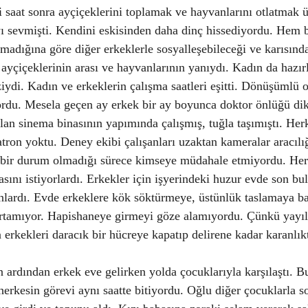
ki saat sonra ayçiçeklerini toplamak ve hayvanlarını otlatmak 
yı sevmişti. Kendini eskisinden daha dinç hissediyordu. Hem 
adığına göre diğer erkeklerle sosyalleşebileceği ve karısınd
r ayçiçeklerinin arası ve hayvanlarının yanıydı. Kadın da hazı
ziydi. Kadın ve erkeklerin çalışma saatleri eşitti. Dönüşümlü 
ordu. Mesela geçen ay erkek bir ay boyunca doktor önlüğü dik
olan sinema binasının yapımında çalışmış, tuğla taşımıştı. Her
tron yoktu. Deney ekibi çalışanları uzaktan kameralar aracılığ
ı bir durum olmadığı sürece kimseye müdahale etmiyordu. Herk
asını istiyorlardı. Erkekler için işyerindeki huzur evde son b
nlardı. Evde erkeklere kök söktürmeye, üstünlük taslamaya ba
rtamıyor. Hapishaneye girmeyi göze alamıyordu. Çünkü yayıl
 erkekleri daracık bir hücreye kapatıp delirene kadar karanlık
 ardından erkek eve gelirken yolda çocuklarıyla karşılaştı. B
rkesin görevi aynı saatte bitiyordu. Oğlu diğer çocuklarla s