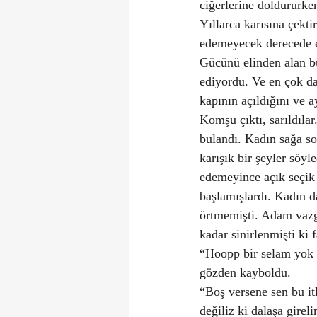
ciğerlerine doldururke
Yıllarca karısına çekti
edemeyecek derecede e
Gücünü elinden alan b
ediyordu. Ve en çok da 
kapının açıldığını ve 
Komşu çıktı, sarıldıla
bulandı. Kadın sağa so
karışık bir şeyler söyle
edemeyince açık seçik 
başlamışlardı. Kadın d
örtmemişti. Adam vazge
kadar sinirlenmişti ki
“Hoopp bir selam yok 
gözden kayboldu.
“Boş versene sen bu it
değiliz ki dalaşa gire