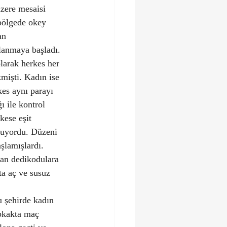
üzere mesaisi 
bölgede okey 
an 
rlanmaya başladı. 
olarak herkes her 
mişti. Kadın ise 
kes aynı parayı 
ı ile kontrol 
ese eşit 
uluyordu. Düzeni 
şlamışlardı. 
an dedikodulara 
ta aç ve susuz 
u şehirde kadın 
okakta maç 