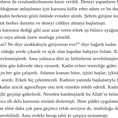
ların da cezalandırılmasına karar verildi. Deneyi yapanların
olduğunun anlaşılması için karısına küfür eden adam ve bu d
 kadın herkesin gözü önünde evinden alındı. Şehrin girişine ku
rtık herkes durumu ve deneyi ciddiye almaya başlamıştı.
karısının dediği gibi azar azar veren erkek işi bitince ayağın
n suyu almak üzere mutfağa yöneldi.
sın? Ne diye ayakkabıyla giriyorsun eve?” diye bağırdı kadın
olduğu yerde çıkardı ve açık olan kapıdan bahçeye fırlattı. 
evlenmişlerdi. Ama yalnızca dört ay birbirlerini sevebilmişler
tüm gün kahvede okey oynardı. Kadın evlere temizliğe gider,
n her gün çalışırdı. Adamın kumarı bitse, içkisi başlar; içkisi
 arardı. Erkek hiç çekinmezdi. Kadının yanında başkalarıyla fi
kadın azıcık agresifleşse onu terk etmekle tehdit ederdi. Kadı
ibi geçinip giderlerdi. Nereden katılmışlardı bu Allah’ın bela
ca ilk defa karısının sözünü dinlemişti. Hem şiddet uygulam
nın eline daha çok para geçince refah seviyesi de, mutluluğu da
 sevebilirdi. Ama evdeki hesap tabii ki çarşıya uymamıştı.