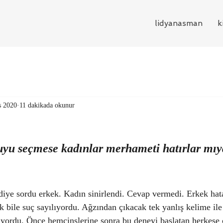
lidyanasman
k
s 2020
11 dakikada okunur
uyu seçmese kadınlar merhameti hatırlar mıy
iye sordu erkek. Kadın sinirlendi. Cevap vermedi. Erkek ha
bile suç sayılıyordu. Ağzından çıkacak tek yanlış kelime ile
liyordu. Önce hemcinslerine sonra bu deneyi başlatan herkese 