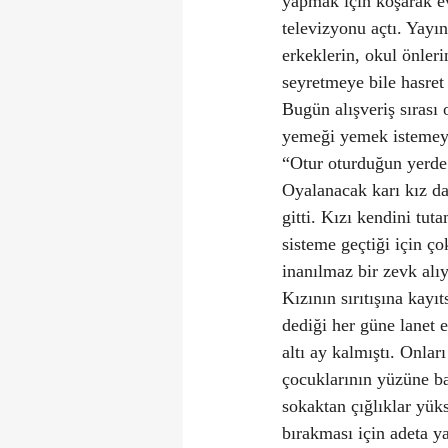
yapmak için koşarak ev
televizyonu açtı. Yayın
erkeklerin, okul önleri
seyretmeye bile hasret 
Bugün alışveriş sırası
yemeği yemek istemeyen
“Otur oturduğun yerde 
Oyalanacak karı kız da 
gitti. Kızı kendini tu
sisteme geçtiği için ç
inanılmaz bir zevk alı
Kızının sırıtışına kay
dediği her güne lanet 
altı ay kalmıştı. Onlar
çocuklarının yüzüne ba
sokaktan çığlıklar yük
bırakması için adeta y