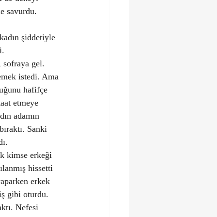
e savurdu.
kadın şiddetiyle 
i.
 sofraya gel. 
emek istedi. Ama 
uğunu hafifçe 
taat etmeye 
adın adamın 
bıraktı. Sanki 
dı.
k kimse erkeği 
lanmış hissetti 
yaparken erkek 
ş gibi oturdu. 
tı. Nefesi 