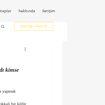
itaplar
hakkında
iletişim
Giriş Yap / Kayıt Ol
dı kimse 
ta yapmak 
 
okkalı bir küfür 