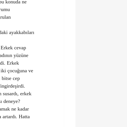
 bu konuda ne 
urumu 
rulan 
daki ayakkabıları 
. Erkek cevap 
Kadının yüzüne 
di. Erkek 
 iki çocuğuna ve 
 bitse cep 
ngirdeşirdi. 
n susardı, erkek 
sı deneye?  
amak ne kadar 
 artardı. Hatta 