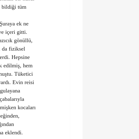
 bildiği tüm 
“Şuraya ek ne 
içeri gitti.
azıcık gönüllü, 
 da fiziksel 
erdi. Hepsine 
ik edilmiş, hem 
muştu. Tüketici 
ardı. Evin reisi 
ygulayana 
çabalarıyla 
emişken kocaları 
eğinden, 
ğından 
a eklendi. 