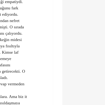
ği empatiydi. 
duğunu fark 
 ediyordu. 
ndan nefret 
işti. O sırada 
nı çalıyordu. 
rkeğin midesi 
 fısıltıyla 
i. Kimse laf 
ğnemeye 
fasını 
getirecekti. O 
ladı.
evap vermeden 
lara. Ama biz it 
fısıldaşmaya 