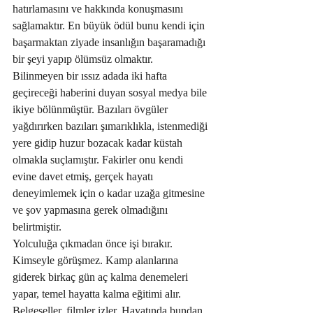
hatırlamasını ve hakkında konuşmasını 
sağlamaktır. En büyük ödül bunu kendi için 
başarmaktan ziyade insanlığın başaramadığı 
bir şeyi yapıp ölümsüz olmaktır. 
Bilinmeyen bir ıssız adada iki hafta 
geçireceği haberini duyan sosyal medya bile 
ikiye bölünmüştür. Bazıları övgüler 
yağdırırken bazıları şımarıklıkla, istenmediği 
yere gidip huzur bozacak kadar küstah 
olmakla suçlamıştır. Fakirler onu kendi 
evine davet etmiş, gerçek hayatı 
deneyimlemek için o kadar uzağa gitmesine 
ve şov yapmasına gerek olmadığını 
belirtmiştir.
Yolculuğa çıkmadan önce işi bırakır. 
Kimseyle görüşmez. Kamp alanlarına 
giderek birkaç gün aç kalma denemeleri 
yapar, temel hayatta kalma eğitimi alır. 
Belgeseller, filmler izler. Hayatında bundan 