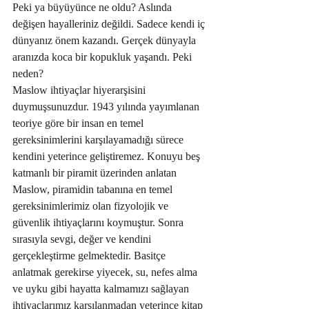
Peki ya büyüyünce ne oldu? Aslında 
değişen hayalleriniz değildi. Sadece kendi iç 
dünyanız önem kazandı. Gerçek dünyayla 
aranızda koca bir kopukluk yaşandı. Peki 
neden? 
Maslow ihtiyaçlar hiyerarşisini 
duymuşsunuzdur. 1943 yılında yayımlanan 
teoriye göre bir insan en temel 
gereksinimlerini karşılayamadığı sürece 
kendini yeterince geliştiremez. Konuyu beş 
katmanlı bir piramit üzerinden anlatan 
Maslow, piramidin tabanına en temel 
gereksinimlerimiz olan fizyolojik ve 
güvenlik ihtiyaçlarını koymuştur. Sonra 
sırasıyla sevgi, değer ve kendini 
gerçekleştirme gelmektedir. Basitçe 
anlatmak gerekirse yiyecek, su, nefes alma 
ve uyku gibi hayatta kalmamızı sağlayan 
ihtiyaçlarımız karşılanmadan yeterince kitap 