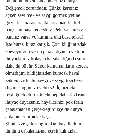
büyüdüğünüzde öncelikleriniz değişir. 
Değişmek zorundadır. Çünkü karnınız 
açken sevilmek ve saygı görmek yerine 
güzel bir pizzayı ya da kocaman bir kek 
parçasını hayal edersiniz. Peki ya sınırsız 
paranız varsa ve karnınız tıka basa toksa? 
İşte burası biraz karışık. Çocukluğunuzdaki 
ebeveynlerin yerini para aldığında ve tüm 
ihtiyaçlarınız kolayca karşılandığında sorun 
daha da büyür. Süper kahramanların gerçek 
olmadığını bildiğinizden kuracak hayal 
kalmaz ve hiçbir sevgi ve saygı tıka basa 
doymuşluğunuza yetmez!  İçinizdeki 
boşluğu doldurmak için hep daha fazlasına 
ihtiyaç duyarsınız, hayallerinizi pek fazla 
çabalamadan gerçekleştirdikçe de dünya 
anlamını yitirmeye başlar. 
Şimdi size çok zengin olan, hayallerinin 
tümünü çabalamasına gerek kalmadan 