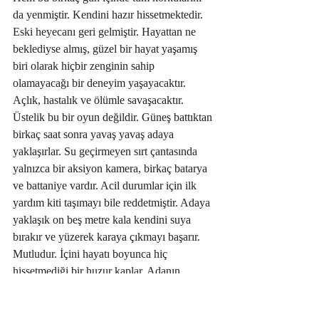
da yenmiştir. Kendini hazır hissetmektedir. 
Eski heyecanı geri gelmiştir. Hayattan ne 
beklediyse almış, güzel bir hayat yaşamış 
biri olarak hiçbir zenginin sahip 
olamayacağı bir deneyim yaşayacaktır. 
Açlık, hastalık ve ölümle savaşacaktır. 
Üstelik bu bir oyun değildir. Güneş battıktan 
birkaç saat sonra yavaş yavaş adaya 
yaklaşırlar. Su geçirmeyen sırt çantasında 
yalnızca bir aksiyon kamera, birkaç batarya 
ve battaniye vardır. Acil durumlar için ilk 
yardım kiti taşımayı bile reddetmiştir. Adaya 
yaklaşık on beş metre kala kendini suya 
bırakır ve yüzerek karaya çıkmayı başarır. 
Mutludur. İçini hayatı boyunca hiç 
hissetmediği bir huzur kaplar. Adanın 
enerjisi resmen onu içine çekmiştir. Yeşille 
mavinin buluştuğu, hiç duymadığı kuşların 