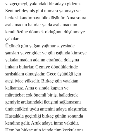
vazgeçmeyi, yakındaki bir adaya giderek 
Sentinel’deymiş gibi numara yapmayı ve 
herkesi kandırmayı bile düşünür. Ama sonra 
asıl amacını hatırlar ya da asıl amacının 
kendi özüne dönmek olduğunu düşünmeye 
çabalar. 
Üçüncü gün yağan yağmur sayesinde 
şansları yaver gider ve gün ışığında kimseye 
yakalanmadan adanın etrafında dolaşma 
imkanı bulurlar. Gemiye döndüklerinde 
sırılsıklam olmuşladır. Gece üşüttüğü için 
ateşi iyice yükselir. Birkaç gün yataktan 
kalkamaz. Ama o sırada kaptan ve 
mürettebat çok önemli bir işi hallederek 
gemiyle aralarındaki iletişimi sağlamasını 
ümit ettikleri uydu antenini adaya ulaştırırlar. 
Hastalıkla geçirdiği birkaç günün sonunda 
kendine gelir. Artık adaya inme vaktidir. 
Hem bu birkaç gün içinde tüm korkularını 