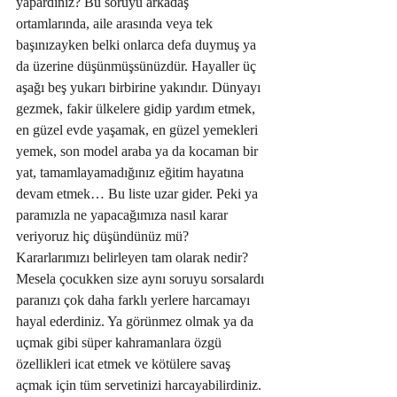
yapardınız? Bu soruyu arkadaş 
ortamlarında, aile arasında veya tek 
başınızayken belki onlarca defa duymuş ya 
da üzerine düşünmüşsünüzdür. Hayaller üç 
aşağı beş yukarı birbirine yakındır. Dünyayı 
gezmek, fakir ülkelere gidip yardım etmek, 
en güzel evde yaşamak, en güzel yemekleri 
yemek, son model araba ya da kocaman bir 
yat, tamamlayamadığınız eğitim hayatına 
devam etmek… Bu liste uzar gider. Peki ya 
paramızla ne yapacağımıza nasıl karar 
veriyoruz hiç düşündünüz mü? 
Kararlarımızı belirleyen tam olarak nedir? 
Mesela çocukken size aynı soruyu sorsalardı 
paranızı çok daha farklı yerlere harcamayı 
hayal ederdiniz. Ya görünmez olmak ya da 
uçmak gibi süper kahramanlara özgü 
özellikleri icat etmek ve kötülere savaş 
açmak için tüm servetinizi harcayabilirdiniz. 