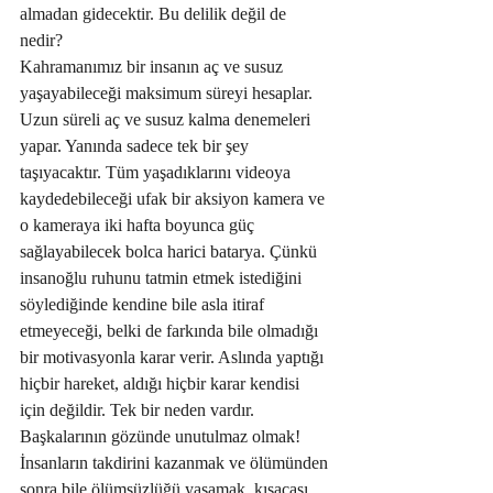
almadan gidecektir. Bu delilik değil de 
nedir? 
Kahramanımız bir insanın aç ve susuz 
yaşayabileceği maksimum süreyi hesaplar. 
Uzun süreli aç ve susuz kalma denemeleri 
yapar. Yanında sadece tek bir şey 
taşıyacaktır. Tüm yaşadıklarını videoya 
kaydedebileceği ufak bir aksiyon kamera ve 
o kameraya iki hafta boyunca güç 
sağlayabilecek bolca harici batarya. Çünkü 
insanoğlu ruhunu tatmin etmek istediğini 
söylediğinde kendine bile asla itiraf 
etmeyeceği, belki de farkında bile olmadığı 
bir motivasyonla karar verir. Aslında yaptığı 
hiçbir hareket, aldığı hiçbir karar kendisi 
için değildir. Tek bir neden vardır. 
Başkalarının gözünde unutulmaz olmak! 
İnsanların takdirini kazanmak ve ölümünden 
sonra bile ölümsüzlüğü yaşamak, kısacası 